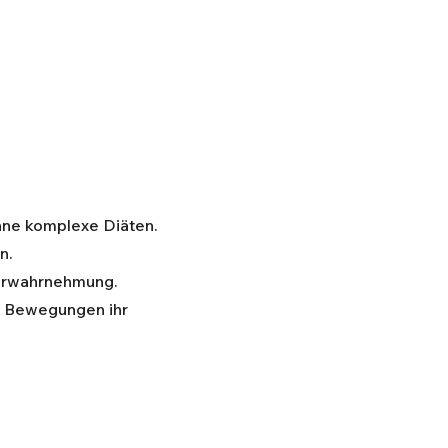
hne komplexe Diäten.
n.
rperwahrnehmung.
en Bewegungen ihr