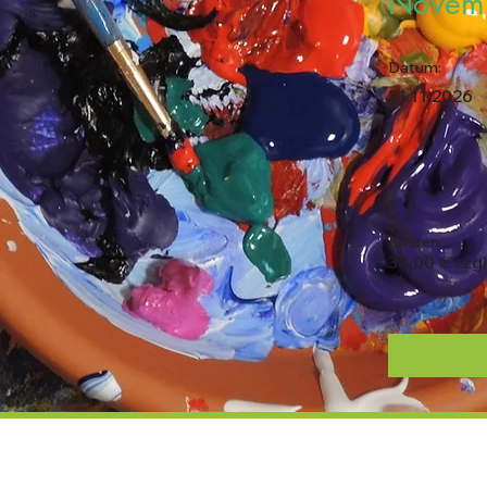
Novem
Datum:
21.11.2026
Kosten:
30,00 € zzgl