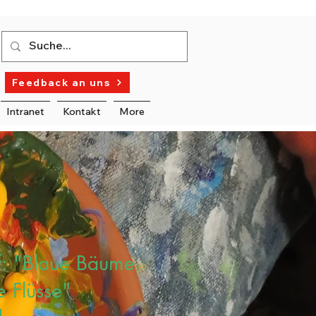
Feedback an uns
Intranet
Kontakt
More
f: "Blaue Bäume
e Flüsse"